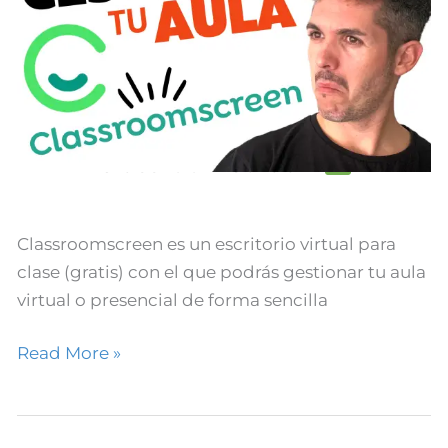
Mejor
tu
Aula
con
Classroomscreen
Gestiona Mejor tu Aula con
Classroomscreen
Classroomscreen es un escritorio virtual para
clase (gratis) con el que podrás gestionar tu aula
virtual o presencial de forma sencilla
Read More »