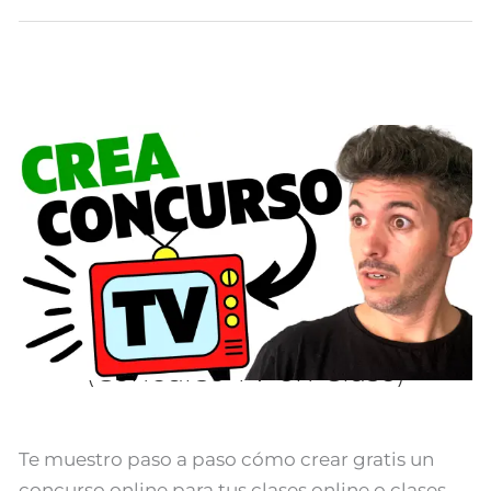
Motiva
Así
a
Tus
Estudiantes
(Concurso
Motiva Así a Tus Estudiantes
TV
(Concurso TV en Clase)
en
Clase)
Te muestro paso a paso cómo crear gratis un
concurso online para tus clases online o clases