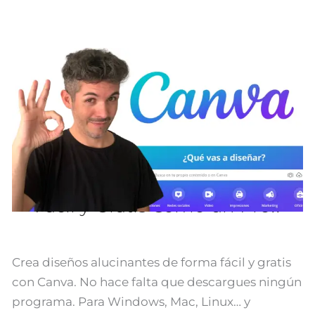
[Tutorial
CANVA]
▶
Diseño
Fácil
y
[Tutorial CANVA] ▶ Diseño
Gratis
Fácil y Gratis Como un Pro!!
Como
un
Pro!!
Crea diseños alucinantes de forma fácil y gratis
con Canva. No hace falta que descargues ningún
programa. Para Windows, Mac, Linux… y