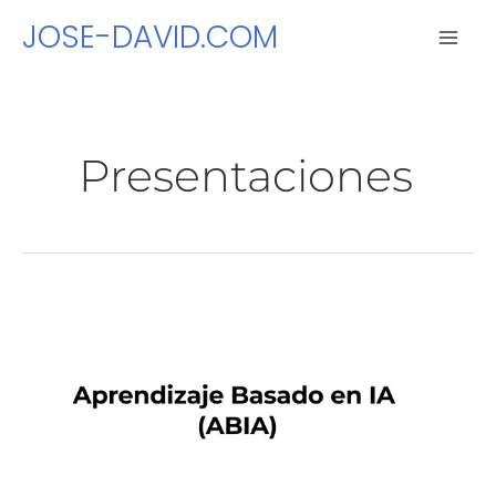
Ir
JOSE-DAVID.COM
al
contenido
Presentaciones
Aprendizaje
Basado
en
Inteligencia
Artificial