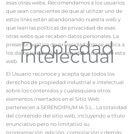
esas otras webs. Recomendamos a los usuarios
que sean conscientes de que al utilizar uno de
estos links están abandonando nuestra web y
que lean las políticas de privacidad de esas
otras webs que recaben datos personales. La
Propiedad
presente política de privacidad solo se aplica a
intelectual
los datos personales recabados a través de esta
web.
El Usuario reconoce y acepta que todos los
derechos de propiedad industrial e intelectual
sobre los contenidos y cualesquiera otros
elementos insertados en el Sitio Web
pertenecen a SERENDIPIUM IA S.L.. La totalidad
del contenido del sitio web, incluyendo a título
enunciativo pero no limitativo su
programación, edición, compilación y demás