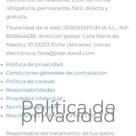
obligatoria, permanente, fácil, directa y
gratuita.
Titularidad de la web: SERENDIPIUM IA S.L., NIF:
B56644438, dirección postal: Calle María de
Maeztu, 10 03203 Elche (Alicante), correo
electrónico: hola@jose-david.com
Política de privacidad
Condiciones generales de contratación
Política de cookies
Responsabilidades
Propiedad intelectual
Política de
Normativa aplicable
privacidad
Rescisiones, cambios y jurisdicción
Responsable del tratamiento de tus datos: