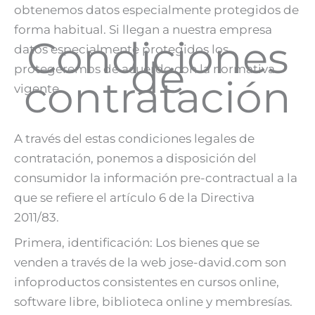
obtenemos datos especialmente protegidos de
forma habitual. Si llegan a nuestra empresa
Condiciones
datos especialmente protegidos los
de
protegeremos de acuerdo con la normativa
contratación
vigente.
A través del estas condiciones legales de
contratación, ponemos a disposición del
consumidor la información pre-contractual a la
que se refiere el artículo 6 de la Directiva
2011/83.
Primera, identificación: Los bienes que se
venden a través de la web jose-david.com son
infoproductos consistentes en cursos online,
software libre, biblioteca online y membresías.