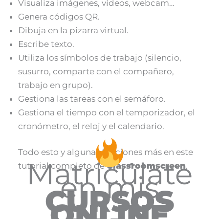
Visualiza imágenes, vídeos, webcam…
Genera códigos QR.
Dibuja en la pizarra virtual.
Escribe texto.
Utiliza los símbolos de trabajo (silencio,
susurro, comparte con el compañero,
trabajo en grupo).
Gestiona las tareas con el semáforo.
Gestiona el tiempo con el temporizador, el
cronómetro, el reloj y el calendario.
Todo esto y algunas funciones más en este
Matricúlate
tutorial completo de
Classroomscreen
.
en mis
CURSOS
ONLINE