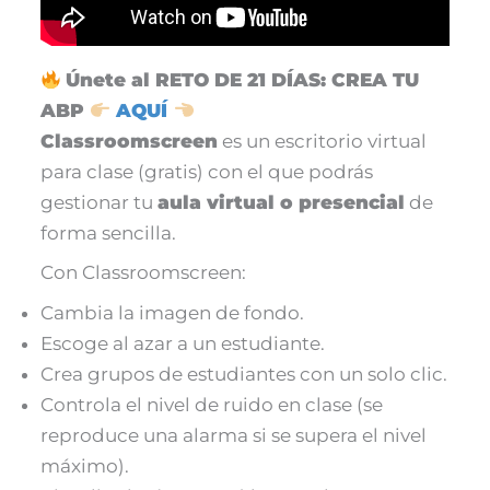
Únete al RETO DE 21 DÍAS: CREA TU
ABP
AQUÍ
Classroomscreen
es un escritorio virtual
para clase (gratis) con el que podrás
gestionar tu
aula virtual o presencial
de
forma sencilla.
Con Classroomscreen:
Cambia la imagen de fondo.
Escoge al azar a un estudiante.
Crea grupos de estudiantes con un solo clic.
Controla el nivel de ruido en clase (se
reproduce una alarma si se supera el nivel
máximo).