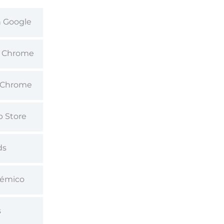
n Google
ón Chrome
n Chrome
b Store
ds
démico
s