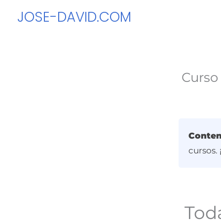
Ir
JOSE-DAVID.COM
al
contenido
Curso
Conten
cursos.
Toda