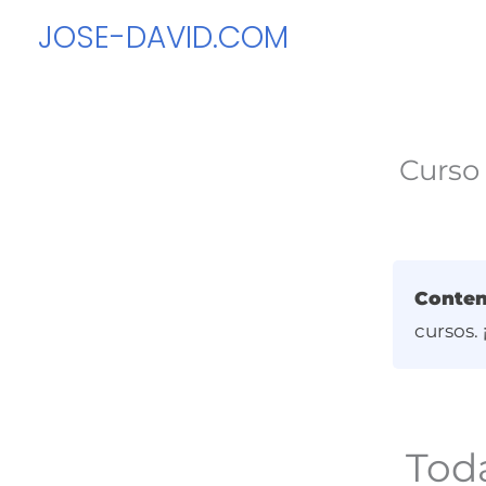
Ir
JOSE-DAVID.COM
al
contenido
Curso
Conten
cursos.
Toda