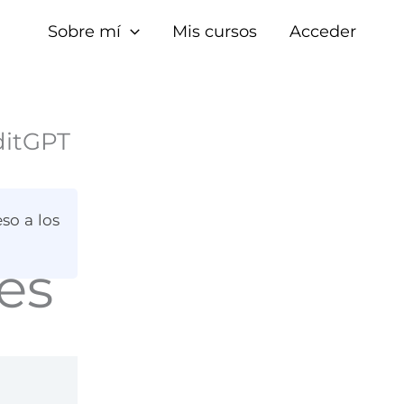
Sobre mí
Mis cursos
Acceder
ditGPT
so a los
es