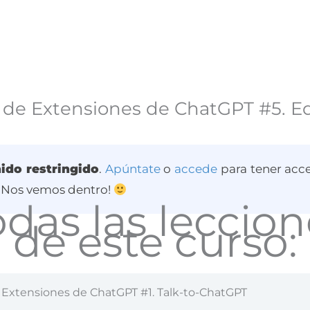
 de Extensiones de ChatGPT #5. E
ido restringido
.
Apúntate
o
accede
para tener acce
 ¡Nos vemos dentro!
odas las leccion
de este curso:
 Extensiones de ChatGPT #1. Talk-to-ChatGPT