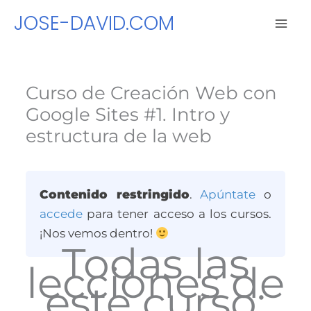
Ir
JOSE-DAVID.COM
al
contenido
Curso de Creación Web con
Google Sites #1. Intro y
estructura de la web
Contenido restringido
.
Apúntate
o
accede
para tener acceso a los cursos.
¡Nos vemos dentro!
Todas las
lecciones de
este curso: