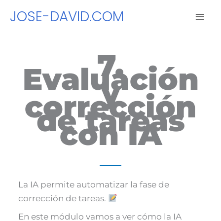
Ir
JOSE-DAVID.COM
al
contenido
7.
Evaluación
y
corrección
de tareas
con IA
La IA permite automatizar la fase de
corrección de tareas.
En este módulo vamos a ver cómo la IA