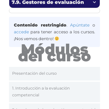
7.9. Gestores
de evaluación
Contenido restringido
.
Apúntate
o
accede
para tener acceso a los cursos.
¡Nos vemos dentro!
Módulos
del curso
Presentación del curso
1. Introducción a la evaluación
competencial