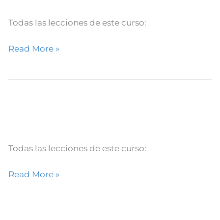
de
Google
Todas las lecciones de este curso:
de
Read More »
Nivel
1
#14.
Curso Educador Certificado de
Grupos
Curso
Google de Nivel 1 #13. Sites
Educador
Certificado
de
Google
Todas las lecciones de este curso:
de
Read More »
Nivel
1
#13.
Curso Educador Certificado de
Sites
Curso