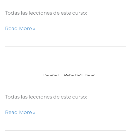
Google
de
Todas las lecciones de este curso:
Nivel
1
Read More »
#9.
Formularios
Curso Educador Certificado de
Curso
Google de Nivel 1 #8.
Educador
Certificado
Presentaciones
de
Google
de
Todas las lecciones de este curso:
Nivel
1
Read More »
#8.
Presentaciones