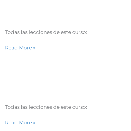
Google de Nivel 1 #12. Chrome
Educador
Certificado
de
Google
Todas las lecciones de este curso:
de
Read More »
Nivel
1
#12.
Curso Educador Certificado de
Chrome
Curso
Google de Nivel 1 #11. Meet
Educador
Certificado
de
Google
Todas las lecciones de este curso:
de
Read More »
Nivel