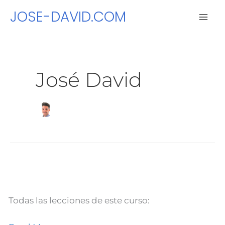
Ir
JOSE-DAVID.COM
al
contenido
José David
Curso Educador Certificado de
Curso
Google de Nivel 1 #16. PLN
Educador
Certificado
de
Google
Todas las lecciones de este curso:
de