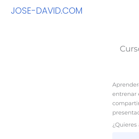
Ir
JOSE-DAVID.COM
al
contenido
Curs
Aprenderá
entrenar 
compartir
presentac
¿Quieres 