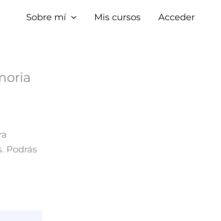
Sobre mí
Mis cursos
Acceder
moria
ra
s. Podrás