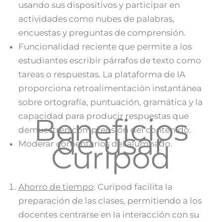
usando sus dispositivos y participar en
actividades como nubes de palabras,
encuestas y preguntas de comprensión​​.
Funcionalidad reciente que permite a los
estudiantes escribir párrafos de texto como
tareas o respuestas. La plataforma de IA
proporciona retroalimentación instantánea
sobre ortografía, puntuación, gramática y la
capacidad para producir respuestas que
Beneficios
demuestren comprensión del contenido​.
de usar
Moderar comentarios del alumnado.
Curipod
Ahorro de tiempo
: Curipod facilita la
preparación de las clases, permitiendo a los
docentes centrarse en la interacción con su