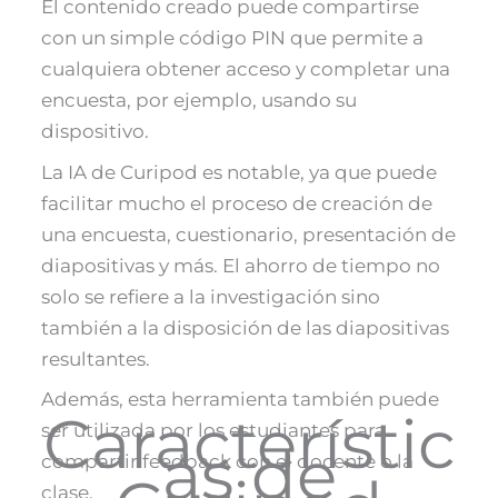
El contenido creado puede compartirse
con un simple código PIN que permite a
cualquiera obtener acceso y completar una
encuesta, por ejemplo, usando su
dispositivo​.
La IA de Curipod es notable, ya que puede
facilitar mucho el proceso de creación de
una encuesta, cuestionario, presentación de
diapositivas y más. El ahorro de tiempo no
solo se refiere a la investigación sino
también a la disposición de las diapositivas
resultantes.
Además, esta herramienta también puede
Característic
ser utilizada por los estudiantes para
as de
compartir feedback con el docente o la
clase.