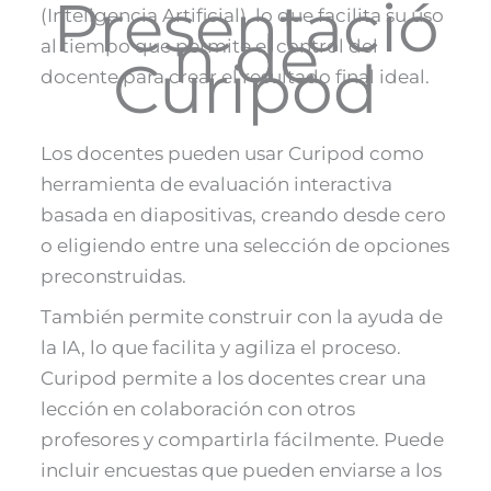
Presentació
(Inteligencia Artificial), lo que facilita su uso
n de
al tiempo que permite el control del
Curipod
docente para crear el resultado final ideal​.
Los docentes pueden usar Curipod como
herramienta de evaluación interactiva
basada en diapositivas, creando desde cero
o eligiendo entre una selección de opciones
preconstruidas.
También permite construir con la ayuda de
la IA, lo que facilita y agiliza el proceso.
Curipod permite a los docentes crear una
lección en colaboración con otros
profesores y compartirla fácilmente. Puede
incluir encuestas que pueden enviarse a los