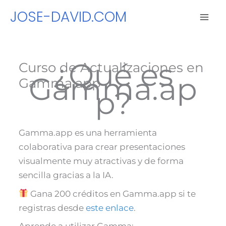
Ir
JOSE-DAVID.COM
al
contenido
¿Qué es
Curso de Actualizaciones en
Gamma.ap
Gamma.app
p?
Gamma.app es una herramienta
colaborativa para crear presentaciones
visualmente muy atractivas y de forma
sencilla gracias a la IA.
Gana 200 créditos en Gamma.app si te
registras desde
este enlace
.