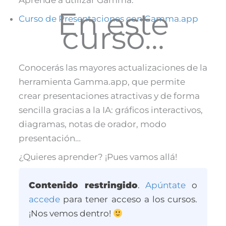
Aprende a utilizar Gamma:
En este
Curso de Presentaciones con Gamma.app
curso…
Conocerás las mayores actualizaciones de la
herramienta Gamma.app, que permite
crear presentaciones atractivas y de forma
sencilla gracias a la IA: gráficos interactivos,
diagramas, notas de orador, modo
presentación…
¿Quieres aprender? ¡Pues vamos allá!
Contenido restringido
.
Apúntate
o
accede
para tener acceso a los cursos.
¡Nos vemos dentro!