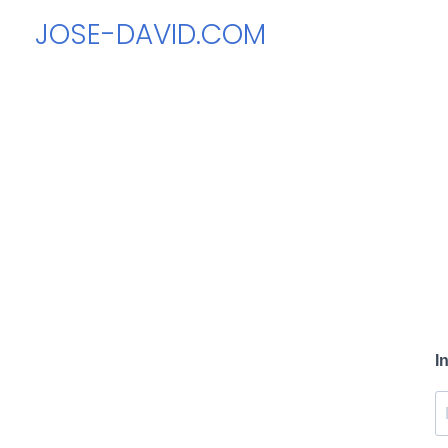
Ir
JOSE-DAVID.COM
al
contenido
I