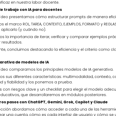
 eficaz en nuestra labor docente.
de trabajo con IA para docentes
vídeo presentamos cómo estructurar prompts de manera efici
os el marco ROL, TAREA, CONTEXTO, EJEMPLOS, FORMATO y REGLA
 aplicarlo (y cuándo no).
s la importancia de iterar, verificar y comparar ejemplos prá
 resultados.
nte, concluimos destacando la eficiencia y el criterio como cl
rativa de modelos de IA
vídeo comparamos los principales modelos de IA generativa.
s sus diferentes características: multimodalidad, contexto, c
ad y fiabilidad y los ponemos a prueba.
 con riesgos clave y un checklist para elegir el modelo ade
educativos, que desarrollaremos en módulos posteriores.
os pasos con ChatGPT, Gemini, Grok, Copilot y Claude
lección abordamos cómo acceder a cada una de las herramie
ar una cuenta, cómo es cada interfaz de usuario y cómo se ut