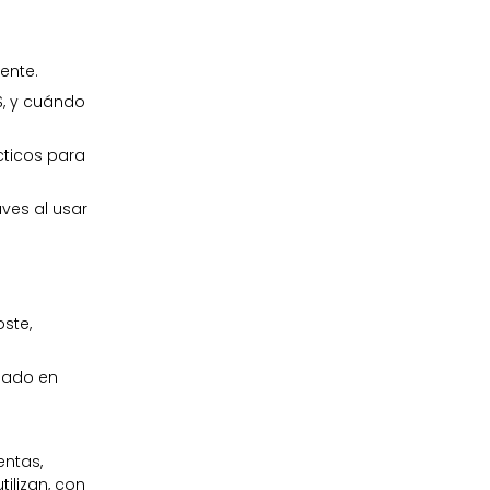
ente.
S, y cuándo
cticos para
aves al usar
oste,
cuado en
ntas,
ilizan, con