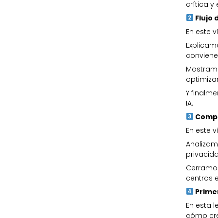
crítica y
Flujo 
En este 
Explicam
conviene
Mostramo
optimizar
Y finalme
IA.
Compa
En este 
Analizamo
privacid
Cerramos
centros 
Primer
En esta 
cómo cre