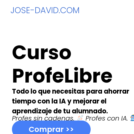
Ir
JOSE-DAVID.COM
al
contenido
Curso
ProfeLibre
Todo lo que necesitas para ahorrar
tiempo con la IA y mejorar el
aprendizaje de tu alumnado.
Profes sin cadenas.
Profes con IA.
Comprar >>