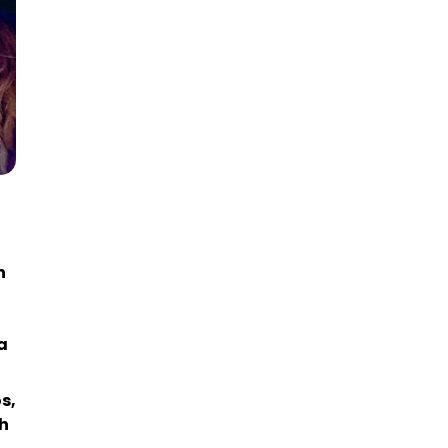
n
a
s,
h