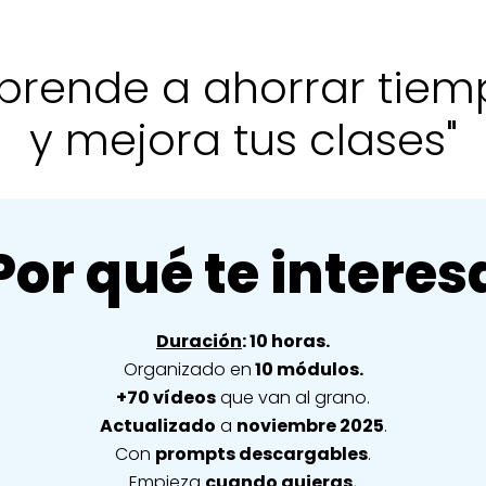
prende a ahorrar tie
y mejora tus clases"
Por qué te interes
Duración
: 10 horas.
Organizado en
10 módulos.
+70 vídeos
que van al grano.
Actualizado
a
noviembre 2025
.
Con
prompts descargables
.
Empieza
cuando quieras.