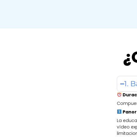
¿
1. 
Duraci
Compues
Panor
La educac
vídeo exp
limitaci