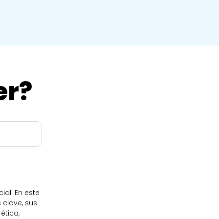
er?
ial. En este
 clave, sus
ética,