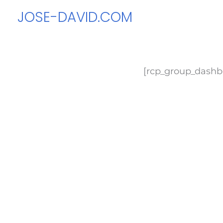
Ir
JOSE-DAVID.COM
al
contenido
[rcp_group_dashb