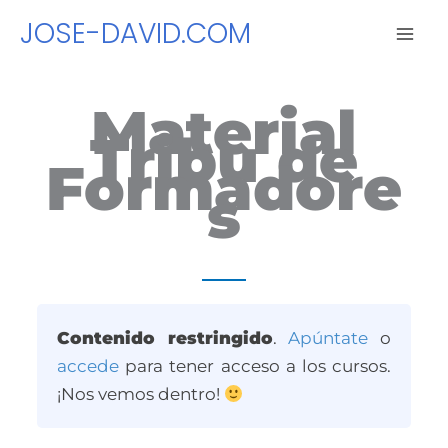
Ir
JOSE-DAVID.COM
al
contenido
Material
Tribu de
Formadore
s
Contenido restringido
.
Apúntate
o
accede
para tener acceso a los cursos.
¡Nos vemos dentro!