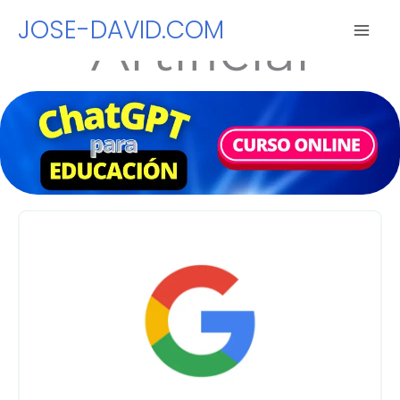
Educación +
Inteligencia
Ir
JOSE-DAVID.COM
Artificial
al
contenido