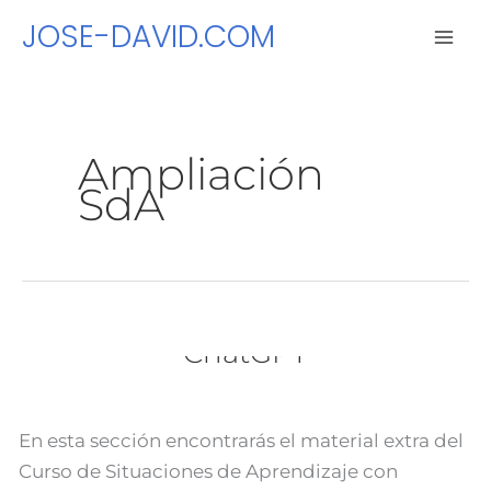
Ir
JOSE-DAVID.COM
al
contenido
Ampliación
SdA
Ampliación del Curso
Ampliación
Situaciones de Aprendizaje con
del
Curso
ChatGPT
Situaciones
de
Aprendizaje
En esta sección encontrarás el material extra del
con
Curso de Situaciones de Aprendizaje con