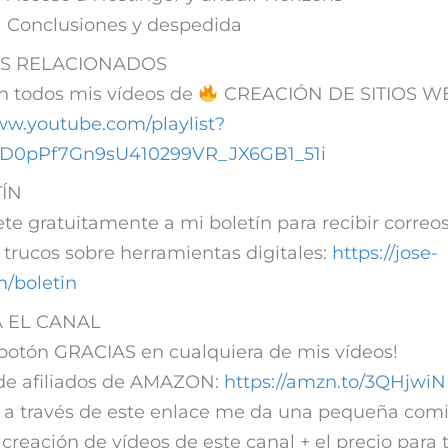
Conclusiones y despedida
S RELACIONADOS
on todos mis vídeos de
CREACIÓN DE SITIOS W
ww.youtube.com/playlist?
VD0pPf7Gn9sU410299VR_JX6GB1_51i
ÍN
ete gratuitamente a mi boletín para recibir correo
y trucos sobre herramientas digitales:
https://jose-
m/boletin
 EL CANAL
 botón GRACIAS en cualquiera de mis vídeos!
 de afiliados de AMAZON:
https://amzn.to/3QHjwiN
 a través de este enlace me da una pequeña comi
 creación de vídeos de este canal + el precio para t