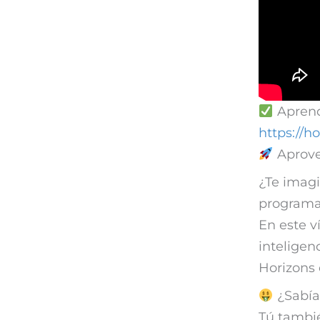
Aprende
https://h
Aprove
¿Te imagi
program
En este 
inteligen
Horizons 
¿Sabías
Tú tambié