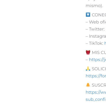
mismo).
CONEC
– Web ofi
– Twitter:
– Instag
– TikTok:
MIS C
–
https:/
SOLICI
https://
SUSCR
https://
sub_conf