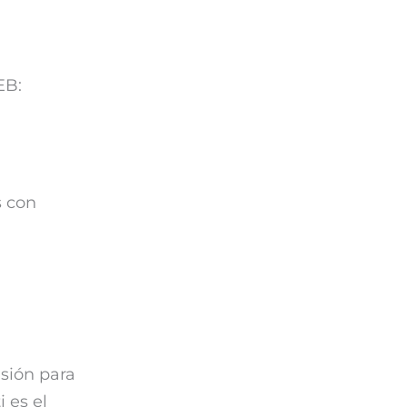
EB:
s con
sión para
i es el