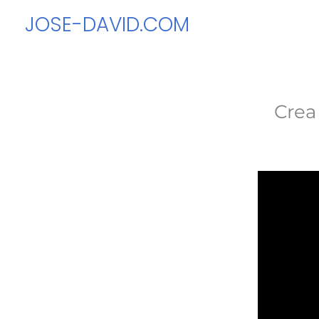
Ir
JOSE-DAVID.COM
al
contenido
Crea