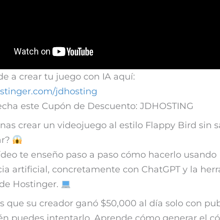
 a crear tu juego con IA aquí:
ostinger.com/jdhosting
cha este Cupón de Descuento: JDHOSTING
nas crear un videojuego al estilo Flappy Bird sin 
ar?
vídeo te enseño paso a paso cómo hacerlo usando
cia artificial, concretamente con ChatGPT y la her
de Hostinger.
 que su creador ganó $50,000 al día solo con pub
n puedes intentarlo. Aprende cómo generar el có