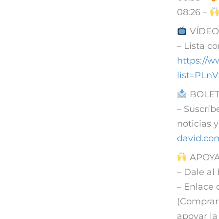
08:26 –
VÍDEO
– Lista c
https://w
list=PLn
BOLET
– Suscríb
noticias 
david.co
APOYA
– Dale al
– Enlace
(Comprar
apoyar la