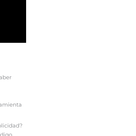
saber
ramienta
licidad?
digo,