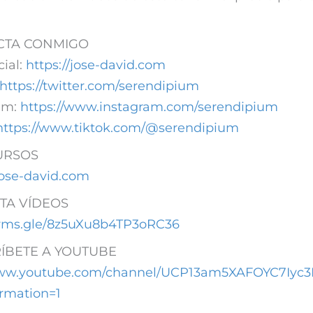
TA CONMIGO
cial:
https://jose-david.com
https://twitter.com/serendipium
ram:
https://www.instagram.com/serendipium
https://www.tiktok.com/@serendipium
URSOS
/jose-david.com
TA VÍDEOS
forms.gle/8z5uXu8b4TP3oRC36
ÍBETE A YOUTUBE
www.youtube.com/channel/UCP13am5XAFOYC7Iyc
irmation=1