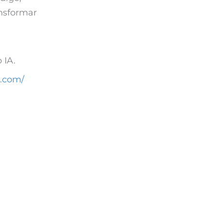
ansformar
 IA.
a.com/