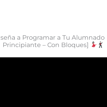
seña a Programar a Tu Alumnado [
Principiante – Con Bloques]