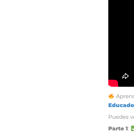
Aprend
Educador
Puedes v
Parte 1
: