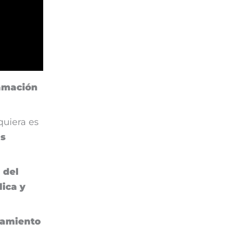
ramación
iquiera es
as
 del
dica y
samiento