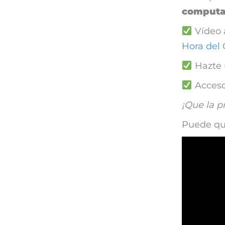
computa
Vídeo 
Hora del
Hazte 
Acces
¡Que la 
Puede q