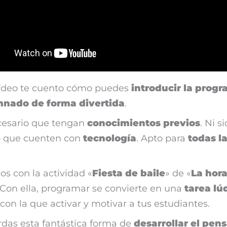
vídeo te cuento cómo puedes
introducir la prog
mnado de forma divertida
.
cesario que tengan
conocimientos previos
. Ni s
o que cuenten con
tecnología
. Apto para
todas l
s con la actividad «
Fiesta de baile
» de «
La hora
 Con ella, programar se convierte en una
tarea lú
con la que activar y motivar a tus estudiantes.
rdas esta fantástica forma de
desarrollar el pen