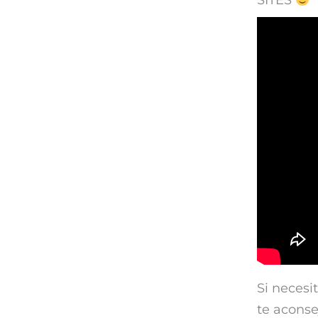
SITES
Si necesi
te aconse