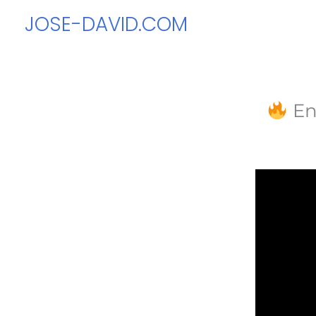
Ir
JOSE-DAVID.COM
al
contenido
En