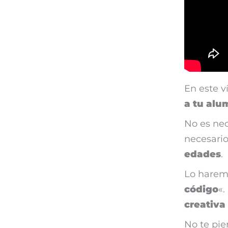
En este 
a tu alu
No es ne
necesari
edades
.
Lo haremo
código
«.
creativa
No te pie