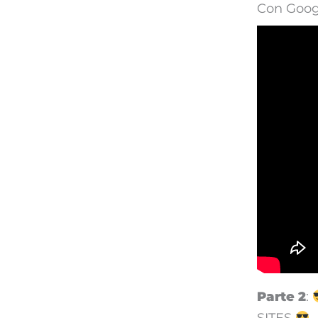
Con Googl
Parte 2
: