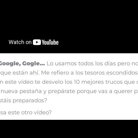
Google, Gogle…
Lo usamos todos los días pero n
ue están ahí. Me refiero a los tesoros escondidos
n este vídeo te desvelo los 10 mejores trucos que
nueva pestaña y prepárate porque vas a querer p
stáis preparados?
esa este otro vídeo?