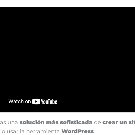
tas una
solución más sofisticada
de
crear un s
jo usar la herramienta
WordPress
.