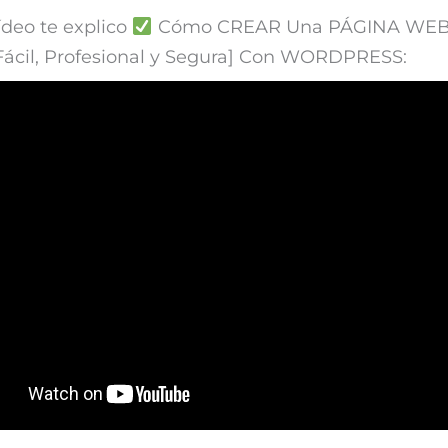
ídeo te explico
Cómo CREAR Una PÁGINA WE
Fácil, Profesional y Segura] Con WORDPRESS: