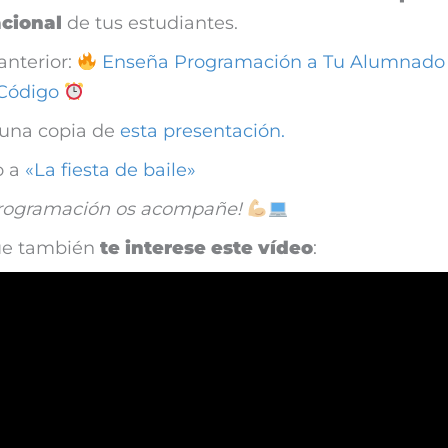
cional
de tus estudiantes.
anterior:
Enseña Programación a Tu Alumnado
 Código
una copia de
esta presentación
.
o a
«La fiesta de baile»
programación os acompañe!
ue también
te interese este vídeo
: