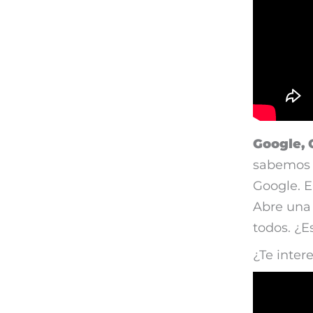
Google, 
sabemos q
Google. E
Abre una 
todos. ¿E
¿Te inter