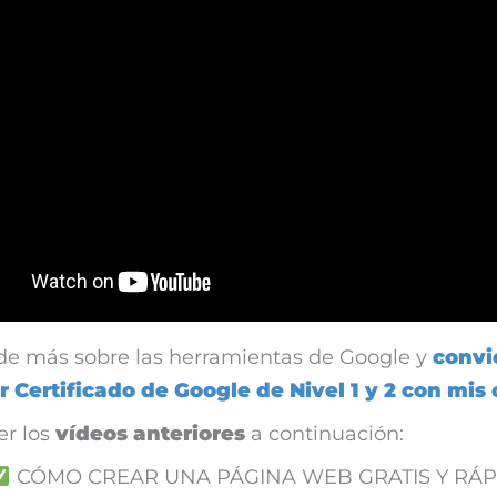
e más sobre las herramientas de Google y
convi
 Certificado de Google de Nivel 1 y 2 con mis 
er los
vídeos anteriores
a continuación:
CÓMO CREAR UNA PÁGINA WEB GRATIS Y RÁ