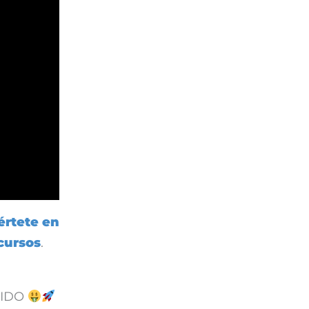
értete en
cursos
.
PIDO