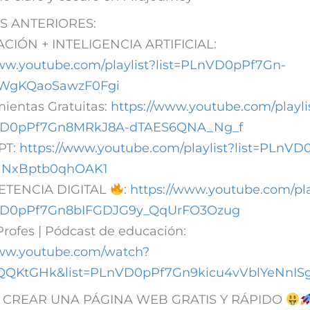
S ANTERIORES:
IÓN + INTELIGENCIA ARTIFICIAL:
www.youtube.com/playlist?list=PLnVD0pPf7Gn-
WgKQaoSawzF0Fgi
ientas Gratuitas:
https://www.youtube.com/playli
nVD0pPf7Gn8MRkJ8A-dTAES6QNA_Ng_f
PT:
https://www.youtube.com/playlist?list=PLnV
JNxBptb0qhOAK1
TENCIA DIGITAL
:
https://www.youtube.com/pla
nVD0pPf7Gn8bIFGDJG9y_QqUrFO3Ozug
Profes | Pódcast de educación:
www.youtube.com/watch?
QKtGHk&list=PLnVD0pPf7Gn9kicu4vVblYeNnISgi
CREAR UNA PÁGINA WEB GRATIS Y RÁPIDO