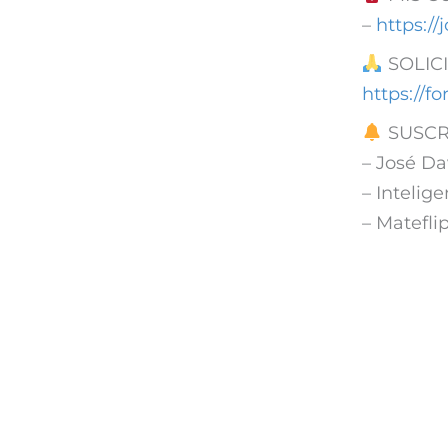
–
https:/
SOLICI
https://
SUSCR
– José Da
– Intelige
– Matefli