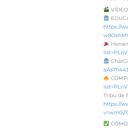
VÍDEO
EDUCAC
https://
w8OxhM
Herram
list=PL
ChatG
aAs7h44
COMPE
list=PL
Tribu de 
https://
v=wm0ZQ
CÓMO 