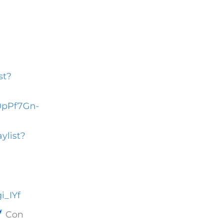
st?
D0pPf7Gn-
ylist?
_IYf
Con