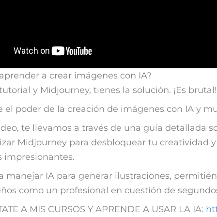
aprender a crear imágenes con IA?
utorial y Midjourney, tienes la solución. ¡Es brutal!
 el poder de la creación de imágenes con IA y m
ideo, te llevamos a través de una guía detallada s
izar Midjourney para desbloquear tu creatividad y
 impresionantes.
 manejar IA para generar ilustraciones, permitié
eños como un profesional en cuestión de segundo
TE A MIS CURSOS Y APRENDE A USAR LA IA:
ht