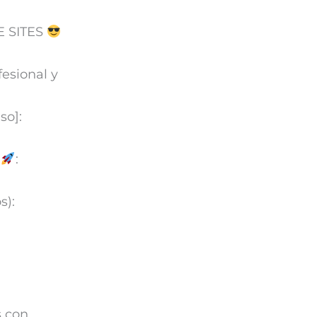
 SITES
fesional y
so]:
)
:
s):
s con