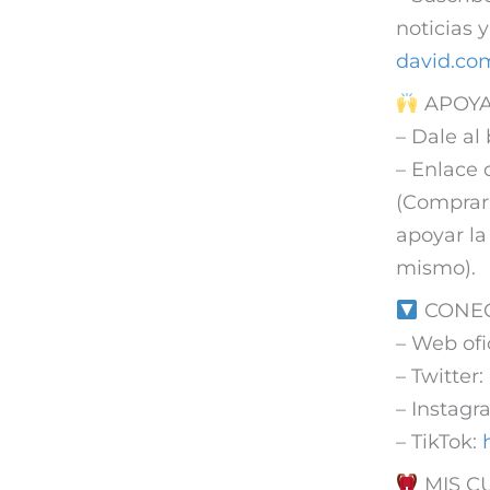
noticias 
david.co
APOYA
– Dale al
– Enlace
(Comprar
apoyar la
mismo).
CONEC
– Web ofi
– Twitter:
– Instag
– TikTok:
MIS C