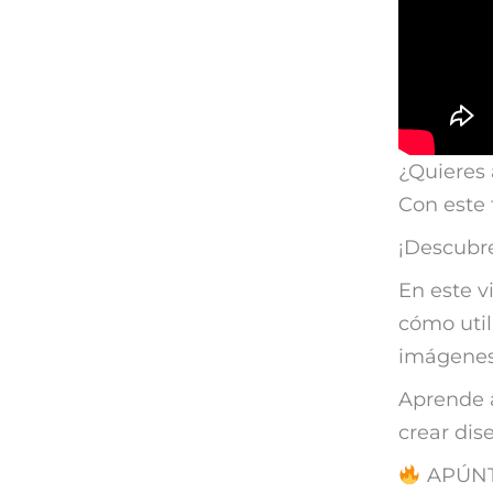
¿Quieres 
Con este t
¡Descubre
En este v
cómo util
imágenes
Aprende a
crear dis
APÚNTA