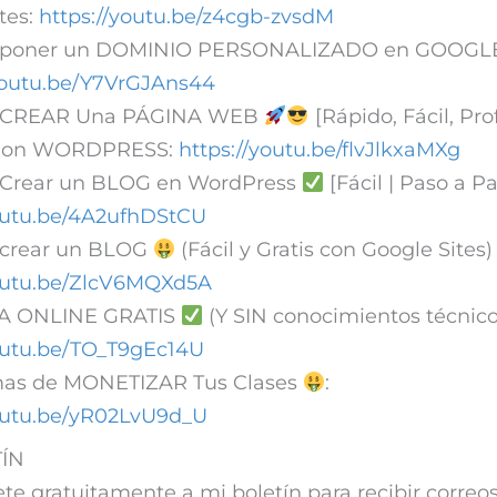
tes:
https://youtu.be/z4cgb-zvsdM
poner un DOMINIO PERSONALIZADO en GOOGLE
/youtu.be/Y7VrGJAns44
CREAR Una PÁGINA WEB
[Rápido, Fácil, Pro
 Con WORDPRESS:
https://youtu.be/flvJlkxaMXg
rear un BLOG en WordPress
[Fácil | Paso a Pa
youtu.be/4A2ufhDStCU
crear un BLOG
(Fácil y Gratis con Google Sites
youtu.be/ZlcV6MQXd5A
A ONLINE GRATIS
(Y SIN conocimientos técnico
youtu.be/TO_T9gEc14U
as de MONETIZAR Tus Clases
:
youtu.be/yR02LvU9d_U
ÍN
ete gratuitamente a mi boletín para recibir correo