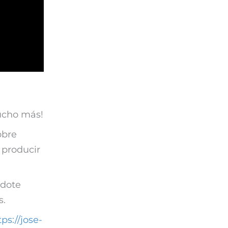
ucho más!
obre
 producir
ndote
s.
tps://jose-