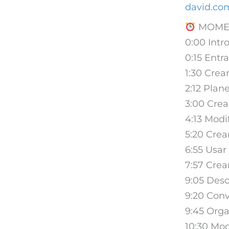
david.co
MOMEN
0:00 Intr
0:15 Entr
1:30 Crea
2:12 Plan
3:00 Crea
4:13 Modi
5:20 Crea
6:55 Usar
7:57 Cre
9:05 Des
9:20 Conv
9:45 Orga
10:30 Mod