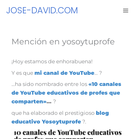
Ir
JOSE-DAVID.COM
al
contenido
Mención en yosoytuprofe
¡Hoy estamos de enhorabuena!
Y es que
mi canal de YouTube
… ?
…ha sido nombrado entre los
«10 canales
de YouTube educativos de profes que
comparten»
…
?
que ha elaborado el prestigioso
blog
educativo Yosoytuprofe
‍?.