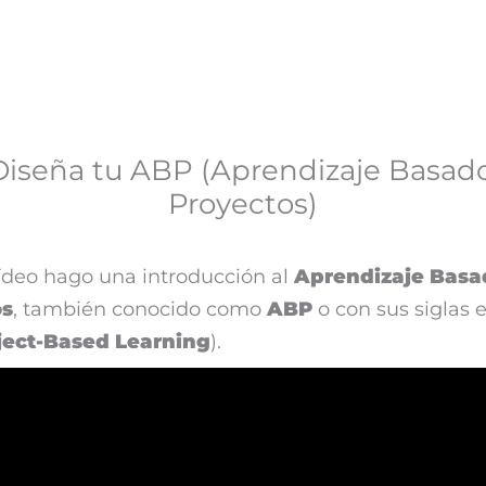
iseña tu ABP (Aprendizaje Basad
Proyectos)
ídeo hago una introducción al
Aprendizaje Basa
os
, también conocido como
ABP
o con sus siglas e
ject-Based Learning
).