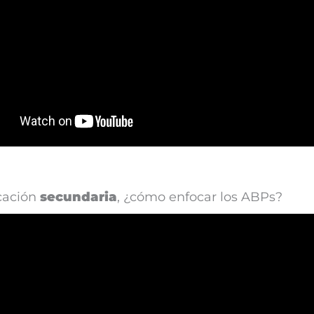
cación
secundaria
, ¿cómo enfocar los ABPs?