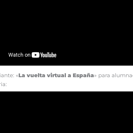
iante: «
La vuelta virtual a España
» para alumna
ia: