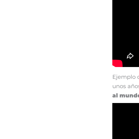
Ejemplo
unos años
al mundo