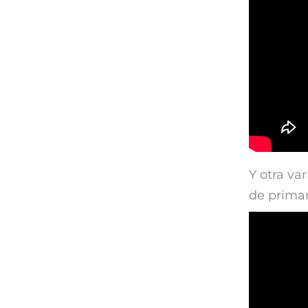
Y otra var
de primar