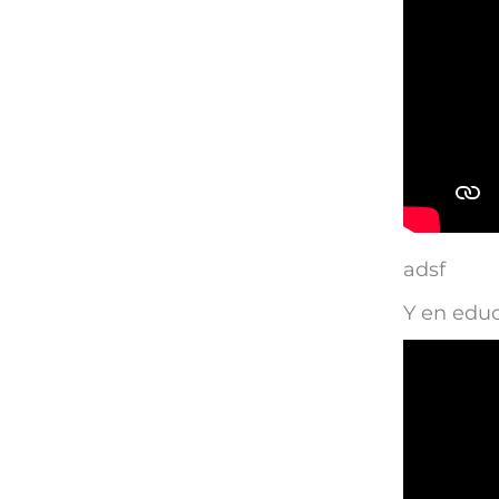
adsf
Y en edu