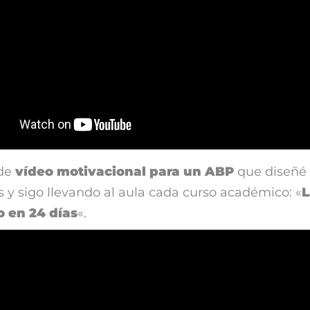
 de
vídeo motivacional para un ABP
que diseñé
 y sigo llevando al aula cada curso académico: «
L
 en 24 días
«.