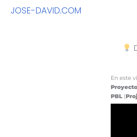
Ir
JOSE-DAVID.COM
al
contenido
D
En este v
Proyect
PBL
(
Pro