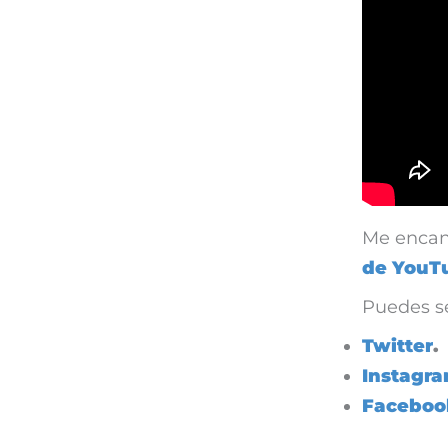
Me encan
de YouT
Puedes s
Twitter
.
Instagr
Faceboo