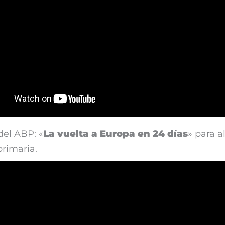
del ABP: «
La vuelta a Europa en 24 días
» para 
primaria.