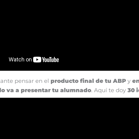
tante pensar en el
producto final de tu ABP
y
e
lo va a presentar tu alumnado
. Aquí te doy
30 