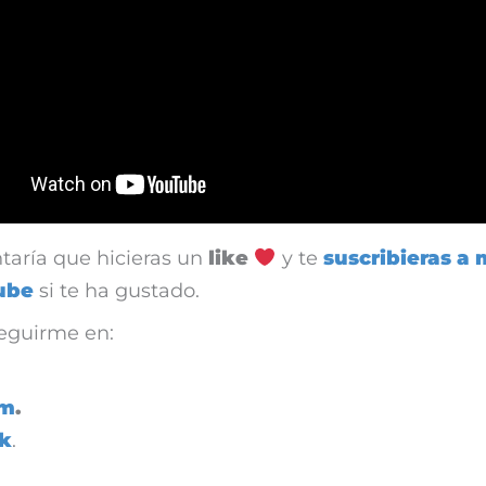
taría que hicieras un
like
y te
suscribieras a 
ube
si te ha gustado.
eguirme en:
am
.
k
.