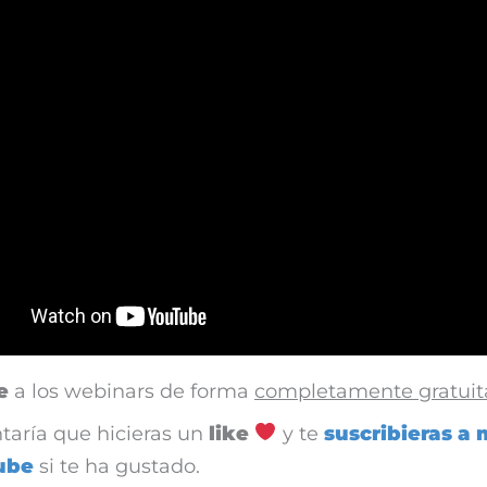
e
a los webinars de forma
completamente gratuit
taría que hicieras un
like
y te
suscribieras a 
ube
si te ha gustado.