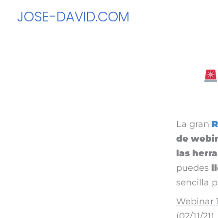
Ir
JOSE-DAVID.COM
al
contenido
La gran
R
de webi
las herr
puedes
l
sencilla 
Webinar 
(02/11/21).