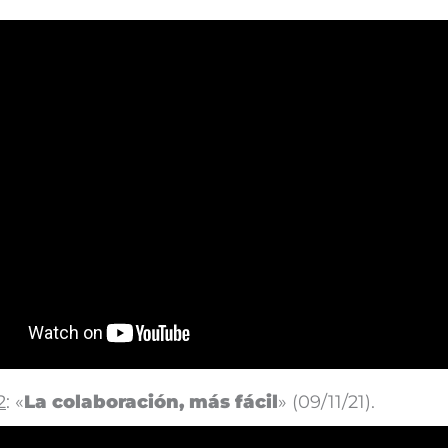
2
: «
La colaboración, más fácil
» (09/11/21).