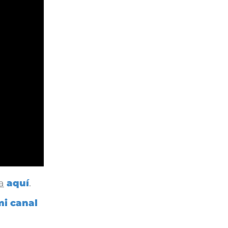
a
aquí
.
mi canal