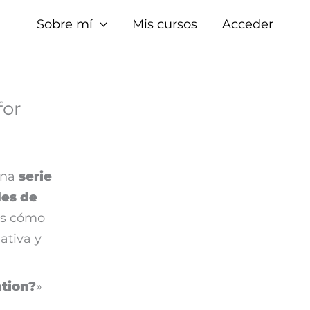
Sobre mí
Mis cursos
Acceder
for
una
serie
es de
os cómo
ativa y
tion?
»