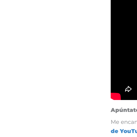
Apúntat
Me encan
de YouT