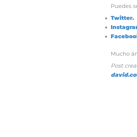
Puedes s
Twitter
.
Instagr
Faceboo
Mucho án
Post cre
david.c