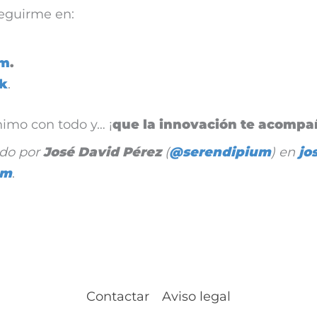
eguirme en:
am
.
k
.
imo con todo y… ¡
que la innovación te acompa
ado por
José David Pérez
(
@serendipium
) en
jo
om
.
Contactar
Aviso legal