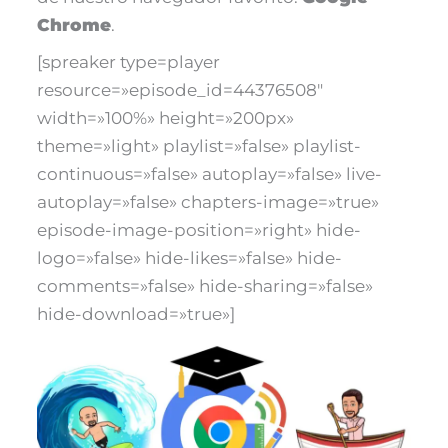
Chrome
.
[spreaker type=player
resource=»episode_id=44376508″
width=»100%» height=»200px»
theme=»light» playlist=»false» playlist-
continuous=»false» autoplay=»false» live-
autoplay=»false» chapters-image=»true»
episode-image-position=»right» hide-
logo=»false» hide-likes=»false» hide-
comments=»false» hide-sharing=»false»
hide-download=»true»]