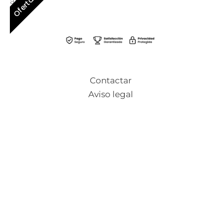
Oferta
activa.
Contactar
Aviso legal