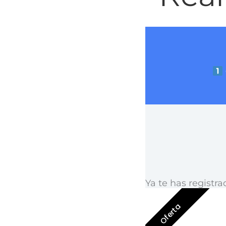
Ir
al
contenido
Ya te has registra
Oferta